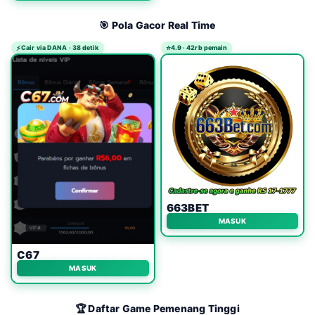
🎯 Pola Gacor Real Time
⚡
Cair via DANA · 38 detik
⭐
4.9 · 42rb pemain
663BET
MASUK
C67
MASUK
🏆 Daftar Game Pemenang Tinggi