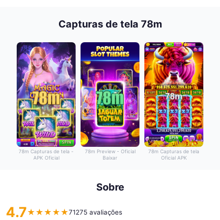
Capturas de tela 78m
78m Capturas de tela -
78m Preview - Oficial
78m Capturas de tela
APK Oficial
Baixar
Oficial APK
Sobre
4.7
★
★
★
★
★
71275 avaliações