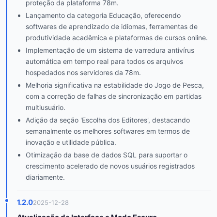
proteção da plataforma 78m.
Lançamento da categoria Educação, oferecendo
softwares de aprendizado de idiomas, ferramentas de
produtividade acadêmica e plataformas de cursos online.
Implementação de um sistema de varredura antivírus
automática em tempo real para todos os arquivos
hospedados nos servidores da 78m.
Melhoria significativa na estabilidade do Jogo de Pesca,
com a correção de falhas de sincronização em partidas
multiusuário.
Adição da seção 'Escolha dos Editores', destacando
semanalmente os melhores softwares em termos de
inovação e utilidade pública.
Otimização da base de dados SQL para suportar o
crescimento acelerado de novos usuários registrados
diariamente.
1.2.0
2025-12-28