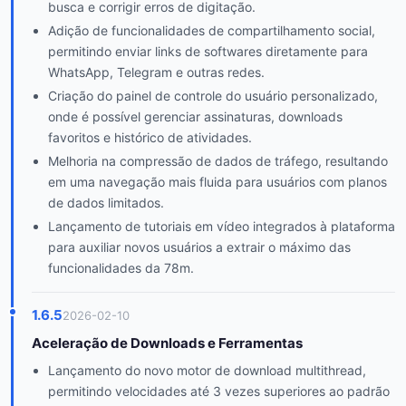
busca e corrigir erros de digitação.
Adição de funcionalidades de compartilhamento social,
permitindo enviar links de softwares diretamente para
WhatsApp, Telegram e outras redes.
Criação do painel de controle do usuário personalizado,
onde é possível gerenciar assinaturas, downloads
favoritos e histórico de atividades.
Melhoria na compressão de dados de tráfego, resultando
em uma navegação mais fluida para usuários com planos
de dados limitados.
Lançamento de tutoriais em vídeo integrados à plataforma
para auxiliar novos usuários a extrair o máximo das
funcionalidades da 78m.
1.6.5
2026-02-10
Aceleração de Downloads e Ferramentas
Lançamento do novo motor de download multithread,
permitindo velocidades até 3 vezes superiores ao padrão