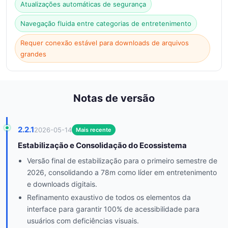
Atualizações automáticas de segurança
Navegação fluida entre categorias de entretenimento
Requer conexão estável para downloads de arquivos
grandes
Notas de versão
2.2.1
2026-05-14
Mais recente
Estabilização e Consolidação do Ecossistema
Versão final de estabilização para o primeiro semestre de
2026, consolidando a 78m como líder em entretenimento
e downloads digitais.
Refinamento exaustivo de todos os elementos da
interface para garantir 100% de acessibilidade para
usuários com deficiências visuais.