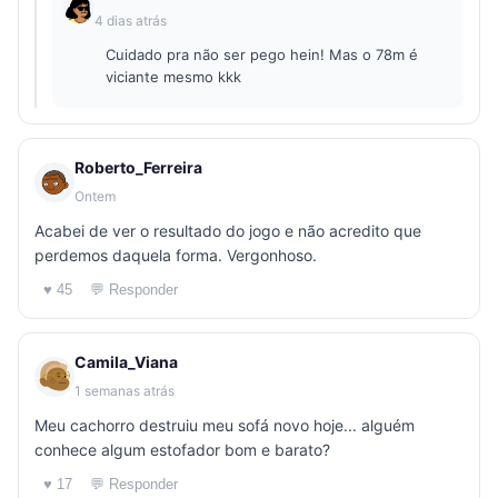
4 dias atrás
Cuidado pra não ser pego hein! Mas o 78m é
viciante mesmo kkk
Roberto_Ferreira
Ontem
Acabei de ver o resultado do jogo e não acredito que
perdemos daquela forma. Vergonhoso.
♥ 45
💬 Responder
Camila_Viana
1 semanas atrás
Meu cachorro destruiu meu sofá novo hoje... alguém
conhece algum estofador bom e barato?
♥ 17
💬 Responder