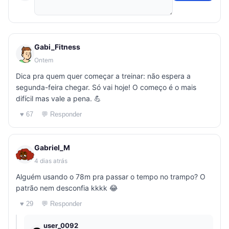
Gabi_Fitness
Ontem
Dica pra quem quer começar a treinar: não espera a
segunda-feira chegar. Só vai hoje! O começo é o mais
difícil mas vale a pena. 💪
♥ 67
💬 Responder
Gabriel_M
4 dias atrás
Alguém usando o 78m pra passar o tempo no trampo? O
patrão nem desconfia kkkk 😂
♥ 29
💬 Responder
user_0092