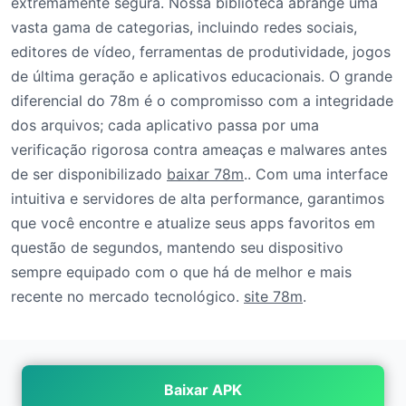
extremamente segura. Nossa biblioteca abrange uma
vasta gama de categorias, incluindo redes sociais,
editores de vídeo, ferramentas de produtividade, jogos
de última geração e aplicativos educacionais. O grande
diferencial do 78m é o compromisso com a integridade
dos arquivos; cada aplicativo passa por uma
verificação rigorosa contra ameaças e malwares antes
de ser disponibilizado
baixar 78m
.. Com uma interface
intuitiva e servidores de alta performance, garantimos
que você encontre e atualize seus apps favoritos em
questão de segundos, mantendo seu dispositivo
sempre equipado com o que há de melhor e mais
recente no mercado tecnológico.
site 78m
.
Baixar APK