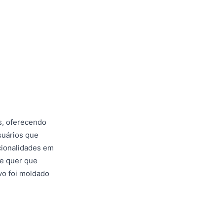
s, oferecendo
suários que
cionalidades em
de quer que
ivo foi moldado