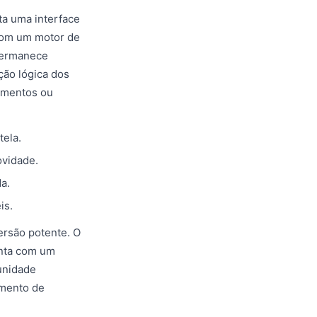
ta uma interface
 Com um motor de
permanece
ção lógica dos
amentos ou
tela.
ovidade.
a.
is.
ersão potente. O
onta com um
unidade
imento de