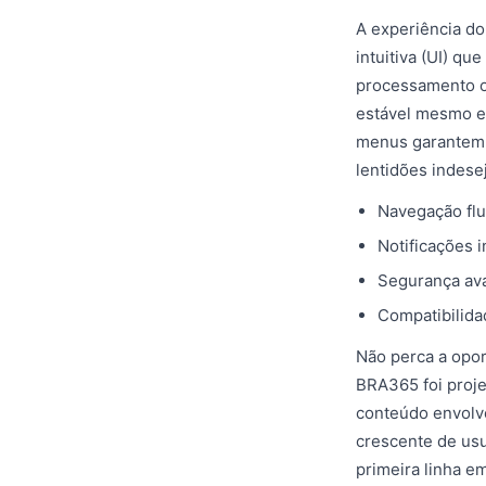
A experiência do
intuitiva (UI) q
processamento o
estável mesmo em
menus garantem 
lentidões indese
Navegação flu
Notificações 
Segurança ava
Compatibilida
Não perca a opor
BRA365 foi proje
conteúdo envolv
crescente de us
primeira linha e