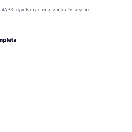
ial
APK
Login
Baixar
Localização
Discussão
mpleta