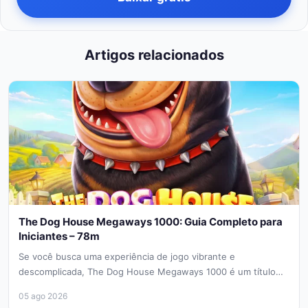
Artigos relacionados
The Dog House Megaways 1000: Guia Completo para
Iniciantes – 78m
Se você busca uma experiência de jogo vibrante e
descomplicada, The Dog House Megaways 1000 é um título
que merece...
05 ago 2026