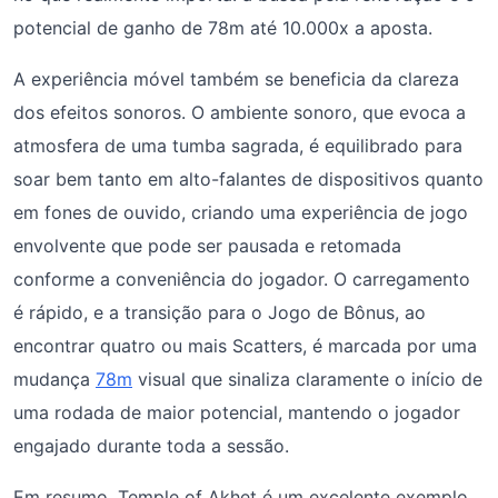
potencial de ganho de 78m até 10.000x a aposta.
A experiência móvel também se beneficia da clareza
dos efeitos sonoros. O ambiente sonoro, que evoca a
atmosfera de uma tumba sagrada, é equilibrado para
soar bem tanto em alto-falantes de dispositivos quanto
em fones de ouvido, criando uma experiência de jogo
envolvente que pode ser pausada e retomada
conforme a conveniência do jogador. O carregamento
é rápido, e a transição para o Jogo de Bônus, ao
encontrar quatro ou mais Scatters, é marcada por uma
mudança
78m
visual que sinaliza claramente o início de
uma rodada de maior potencial, mantendo o jogador
engajado durante toda a sessão.
Em resumo, Temple of Akhet é um excelente exemplo