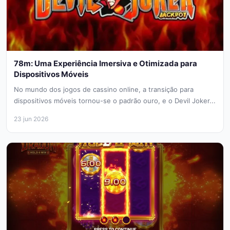
78m: Uma Experiência Imersiva e Otimizada para
Dispositivos Móveis
No mundo dos jogos de cassino online, a transição para
dispositivos móveis tornou-se o padrão ouro, e o Devil Joker...
23 jun 2026